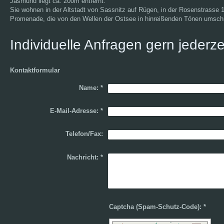
Jasmund liegt ca. 200m entfernt.
Sie wohnen in der Altstadt von Sassnitz auf Rügen, in der Rosenstrasse 
Promenade, die von den Wellen der Ostsee in hinreißenden Tönen umschm
Individuelle Anfragen gern jederze
Kontaktformular
Name:
*
E-Mail-Adresse:
*
Telefon/Fax:
Nachricht:
*
Captcha (Spam-Schutz-Code): *